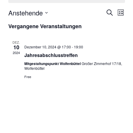
Anstehende
Verans
Ver
Suche
Liste
Datum
Ans
Suche
Vergangene Veranstaltungen
wählen.
Nav
und
DEZ.
10
Dezember 10, 2024 @ 17:00
-
19:00
Ansich
2024
Jahresabschlusstreffen
Naviga
Mitgestaltungspunkt Wolfenbüttel
Großer Zimmerhof 17/18,
Wolfenbüttel
Free